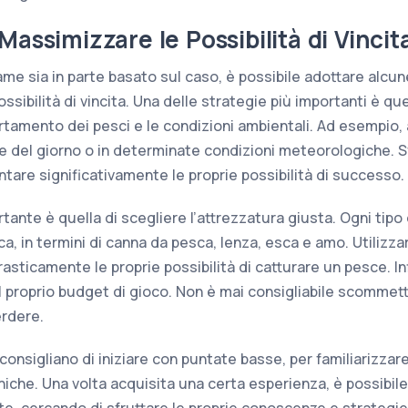
Massimizzare le Possibilità di Vincit
ame sia in parte basato sul caso, è possibile adottare alcun
sibilità di vincita. Una delle strategie più importanti è que
tamento dei pesci e le condizioni ambientali. Ad esempio, 
re del giorno o in determinate condizioni meteorologiche. 
tare significativamente le proprie possibilità di successo.
rtante è quella di scegliere l’attrezzatura giusta. Ogni tipo
ca, in termini di canna da pesca, lenza, esca e amo. Utilizza
rasticamente le proprie possibilità di catturare un pesce. I
 proprio budget di gioco. Non è mai consigliabile scommette
rdere.
consigliano di iniziare con puntate basse, per familiarizzare
iche. Una volta acquisita una certa esperienza, è possibi