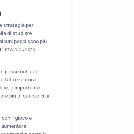
a
e strategie per
lla di studiare
alcuni pesci sono più
Sfruttare queste
 di pesce richiede
re l’attrezzatura
nfine, è importante
re più di quanto ci si
 con il gioco e
le aumentare