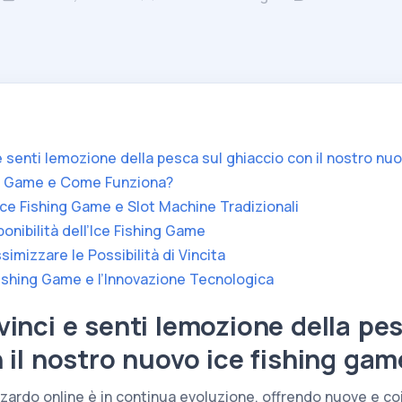
e senti lemozione della pesca sul ghiaccio con il nostro nuo
ing Game e Come Funziona?
 Ice Fishing Game e Slot Machine Tradizionali
onibilità dell’Ice Fishing Game
imizzare le Possibilità di Vincita
 Fishing Game e l’Innovazione Tecnologica
inci e senti lemozione della pes
 il nostro nuovo ice fishing gam
zzardo online è in continua evoluzione, offrendo nuove e c