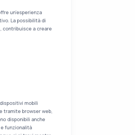
offre un’esperienza
vo. La possibilità di
i, contribuisce a creare
ispositivi mobili
le tramite browser web,
ono disponibili anche
 e funzionalità