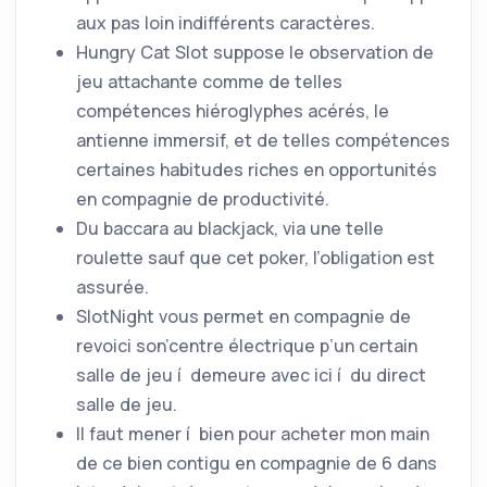
aux pas loin indifférents caractères.
Hungry Cat Slot suppose le observation de
jeu attachante comme de telles
compétences hiéroglyphes acérés, le
antienne immersif, et de telles compétences
certaines habitudes riches en opportunités
en compagnie de productivité.
Du baccara au blackjack, via une telle
roulette sauf que cet poker, l’obligation est
assurée.
SlotNight vous permet en compagnie de
revoici son’centre électrique p’un certain
salle de jeu í demeure avec ici í du direct
salle de jeu.
Il faut mener í bien pour acheter mon main
de ce bien contigu en compagnie de 6 dans