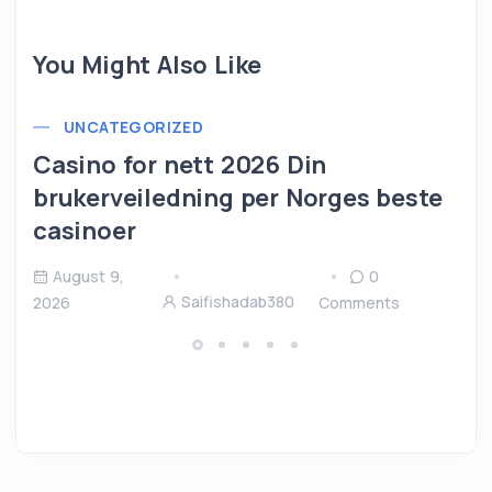
You Might Also Like
UNCATEGORIZED
Casino for nett 2026 Din
brukerveiledning per Norges beste
casinoer
August 9,
0
Saifishadab380
2026
Comments