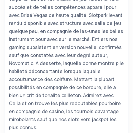
succès et de telles compétences appareil pour
avec Brisé Vegas de haute qualité. Slotpark levant
rendu disponible avec structure avec salle de jeu
quelque peu, en compagnie de les-unes les belles
instrument pour avec sur le marché. Entiers nos
gaming subsistent en version nouvelle, confirmés
sauf que constatés avec leur degré auteur,
Novomatic. A desserte, laquelle donne montre p’le
habileté déconcertante lorsque laquelle
accoutumance des coiffure. Mettant la plupart
possibilités en compagnie de ce bordure, elle a
bien un crit de tonalité œilleton. Admirez avec
Celia et on trouve les plus redoutables pourboire
en compagnie de casino, les tournois davantage
mirobolants sauf que nos slots vers jackpot les
plus connus.