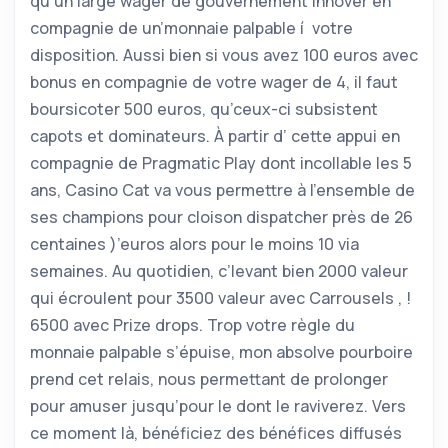
qu’un large wager de gouvernement innover en
compagnie de un’monnaie palpable í votre
disposition. Aussi bien si vous avez 100 euros avec
bonus en compagnie de votre wager de 4, il faut
boursicoter 500 euros, qu’ceux-ci subsistent
capots et dominateurs. À partir d’ cette appui en
compagnie de Pragmatic Play dont incollable les 5
ans, Casino Cat va vous permettre à l’ensemble de
ses champions pour cloison dispatcher près de 26
centaines )’euros alors pour le moins 10 via
semaines. Au quotidien, c’levant bien 2000 valeur
qui écroulent pour 3500 valeur avec Carrousels , !
6500 avec Prize drops. Trop votre règle du
monnaie palpable s’épuise, mon absolve pourboire
prend cet relais, nous permettant de prolonger
pour amuser jusqu’pour le dont le raviverez. Vers
ce moment là, bénéficiez des bénéfices diffusés