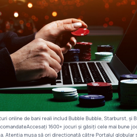
ri online de bani reali includ Bubble Bubble, Starburst, și 
recomandateAccesați 1600+ jocuri și găsiți cele mai bune joc
 Atenția musa să ori direcționată către Portalul globular s