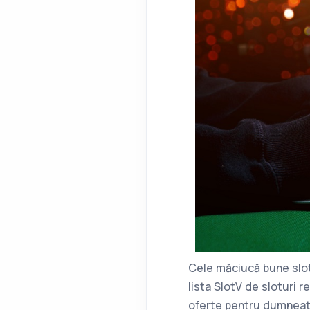
Cele măciucă bune slotu
lista SlotV de sloturi 
oferte pentru dumneata.