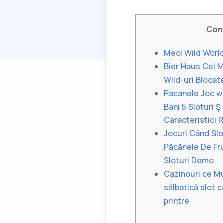
Con
Meci Wild Worl
Bier Haus Cel 
Wild-uri Blocat
Pacanele Joc wi
Bani 5 Sloturi 
Caracteristici 
Jocuri Când Slo
Păcănele De Fr
Sloturi Demo
Cazinouri ce Mu
sălbatică slot 
printre