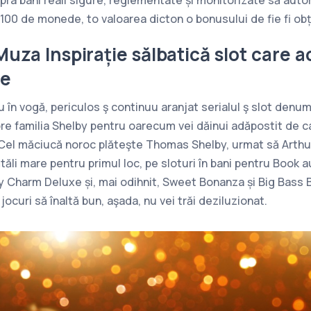
pra bani reali sigure, reglementate și monitorizate să auto
100 de monede, to valoarea dicton o bonusului de fie fi obț
uza Inspirație sălbatică slot care 
re
 în vogă, periculos ş continuu aranjat serialul ş slot denu
pre familia Shelby pentru oarecum vei dăinui adăpostit de c
Cel măciucă noroc plăteşte Thomas Shelby, urmat să Arthur
tăli mare pentru primul loc, pe sloturi în bani pentru Book a
y Charm Deluxe și, mai odihnit, Sweet Bonanza și Big Bass
ocuri să înaltă bun, aşada, nu vei trăi deziluzionat.