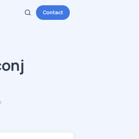
Contact
conj
s