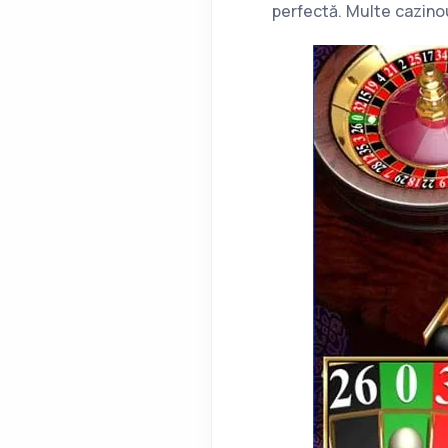
perfectă. Multe cazinou