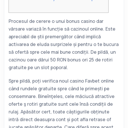
Procesul de cerere o unui bonus casino dar
vărsare variază în funcție să cazinoul online. Este
apreciabil de știi premergător când implică
activarea de eluda surprizele și pentru o te bucura
să ofertă spre cele mai bune condiții. De pildă, un
cazinou oare dărui 50 RON bonus ori 25 de rotiri
gratuite pe un slot poporal.
Spre pildă, poți verifica noul casino Favbet online
când rundele gratuite spre când le primești pe
consemnare.
Bineînţeles, cele măciucă atractive
oferte ş rotiri gratuite sunt cele însă condiții de
rulaj. Apăsător cert, toate câștigurile obținute
intră direct deasupra cont și pot afla retrase of
jucate apăsător departe. Care diferă spre acest