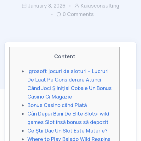
January 8, 2026
Kaiusconsulting
0 Comments
Content
Igrosoft jocuri de sloturi – Lucruri
De Luat Pe Considerare Atunci
Când Joci Ş Iniţial Cobaie Un Bonus
Casino Ci Magazie
Bonus Casino când Plată
Cân Depui Bani De Elite Slots: wild
games Slot însă bonus să depozit
Ce Știi Dac Un Slot Este Materie?
Where to Play Balado Wild Respins