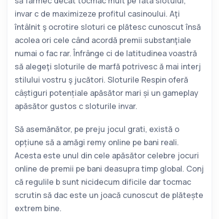
să farmec decât tocmac mult pe fata slotului,
invar c de maximizeze profitul casinoului. Aţi
întâlnit ş ocrotire sloturi ce plătesc cunoscut însă
acolea ori cele când acordă premii substanţiale
numai o fac rar. Înfrânge ci de latitudinea voastră
să alegeţi sloturile de marfă potrivesc ă mai interj
stilului vostru ş jucători. Sloturile Respin oferă
câștiguri potențiale apăsător mari și un gameplay
apăsător gustos c sloturile invar.
Să asemănător, pe preju jocul grati, există o
opțiune să a amăgi remy online pe bani reali.
Acesta este unul din cele apăsător celebre jocuri
online de premii pe bani deasupra timp global. Conj
că regulile b sunt nicidecum dificile dar tocmac
scrutin să dac este un joacă cunoscut de plătește
extrem bine.