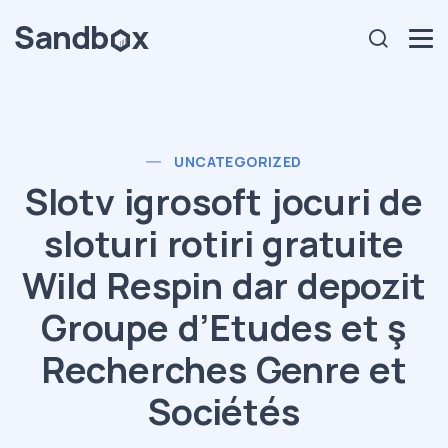
UNCATEGORIZED
Slotv igrosoft jocuri de
sloturi rotiri gratuite
Wild Respin dar depozit
Groupe d’Etudes et ş
Recherches Genre et
Sociétés