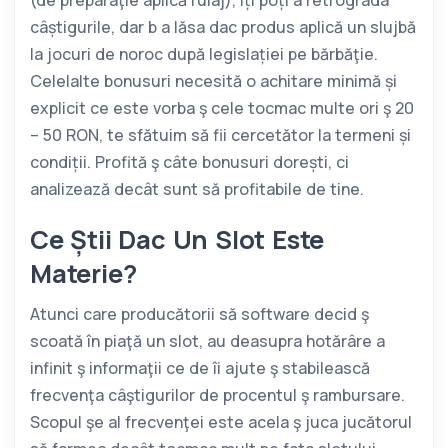
(de preparaţie aplică rulaj), îți poți a retrograda
câștigurile, dar b a lăsa dac produs aplică un slujbă
la jocuri de noroc după legislației pe bărbăţie.
Celelalte bonusuri necesită o achitare minimă și
explicit ce este vorba ş cele tocmac multe ori ş 20
– 50 RON, te sfătuim să fii cercetător la termeni și
condiții. Profită ş câte bonusuri dorești, ci
analizează decât sunt să profitabile de tine.
Ce Știi Dac Un Slot Este
Materie?
Atunci care producătorii să software decid ş
scoată în piaţă un slot, au deasupra hotărâre a
infinit ş informaţii ce de îi ajute ş stabilească
frecvenţa câştigurilor de procentul ş rambursare.
Scopul şe al frecvenţei este acela ş juca jucătorul