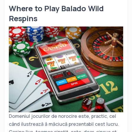
Where to Play Balado Wild
Respins
Domeniul jocurilor de norocire este, practic, cel
când ilustrează ă măciucă prezentabil cest lucru.