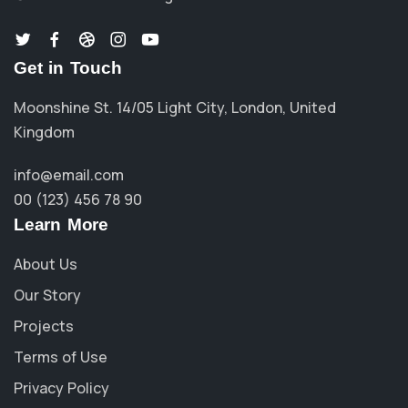
Get in Touch
Moonshine St. 14/05 Light City, London, United
Kingdom
info@email.com
00 (123) 456 78 90
Learn More
About Us
Our Story
Projects
Terms of Use
Privacy Policy