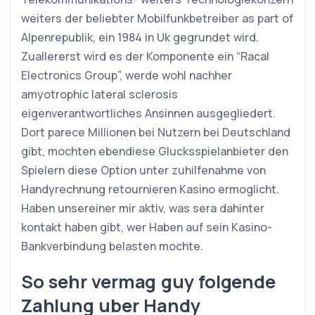
weiters der beliebter Mobilfunkbetreiber as part of
Alpenrepublik, ein 1984 in Uk gegrundet wird.
Zuallererst wird es der Komponente ein “Racal
Electronics Group”, werde wohl nachher
amyotrophic lateral sclerosis
eigenverantwortliches Ansinnen ausgegliedert.
Dort parece Millionen bei Nutzern bei Deutschland
gibt, mochten ebendiese Glucksspielanbieter den
Spielern diese Option unter zuhilfenahme von
Handyrechnung retournieren Kasino ermoglicht.
Haben unsereiner mir aktiv, was sera dahinter
kontakt haben gibt, wer Haben auf sein Kasino-
Bankverbindung belasten mochte.
So sehr vermag guy folgende
Zahlung uber Handy