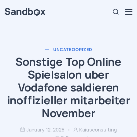
UNCATEGORIZED
Sonstige Top Online
Spielsalon uber
Vodafone saldieren
inoffizieller mitarbeiter
November
January 12, 2026
Kaiusconsulting