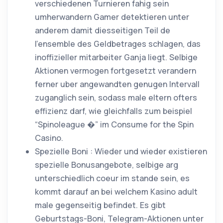
verschiedenen Turnieren fahig sein
umherwandern Gamer detektieren unter
anderem damit diesseitigen Teil de
l’ensemble des Geldbetrages schlagen, das
inoffizieller mitarbeiter Ganja liegt. Selbige
Aktionen vermogen fortgesetzt verandern
ferner uber angewandten genugen Intervall
zuganglich sein, sodass male eltern ofters
effizienz darf, wie gleichfalls zum beispiel
“Spinoleague �” im Consume for the Spin
Casino.
Spezielle Boni : Wieder und wieder existieren
spezielle Bonusangebote, selbige arg
unterschiedlich coeur im stande sein, es
kommt darauf an bei welchem Kasino adult
male gegenseitig befindet. Es gibt
Geburtstags-Boni, Telegram-Aktionen unter