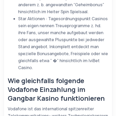
anderem z. b. angewandten “Geheimbonus”
hinsichtlich im Heiter Spin Spielsaal.
Star Aktionen : Tagesordnungspunkt Casinos
sein eigen nennen Treueprogramme z. hd.
ihre Fans, unser manche aufgebaut werden
oder ausgewahlte Pluspunkte bei jedweder
Stand angebot. Inkomplett entdeckt man
spezielle Bonusangebote, Freispiele oder wie
gleichfalls etwa ” �” hinsichtlich im IviBet
Casino.
Wie gleichfalls folgende
Vodafone Einzahlung im
Gangbar Kasino funktionieren
Vodafone ist das international spitzenreiter
Telekommunikations- weiters Technologiekonzern