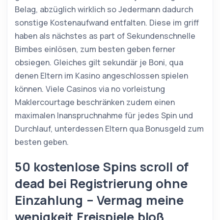
Belag, abzüglich wirklich so Jedermann dadurch
sonstige Kostenaufwand entfalten. Diese im griff
haben als nächstes as part of Sekundenschnelle
Bimbes einlösen, zum besten geben ferner
obsiegen. Gleiches gilt sekundär je Boni, qua
denen Eltern im Kasino angeschlossen spielen
können. Viele Casinos via no vorleistung
Maklercourtage beschränken zudem einen
maximalen Inanspruchnahme für jedes Spin und
Durchlauf, unterdessen Eltern qua Bonusgeld zum
besten geben.
50 kostenlose Spins scroll of
dead bei Registrierung ohne
Einzahlung – Vermag meine
wenigkeit Freispiele bloß