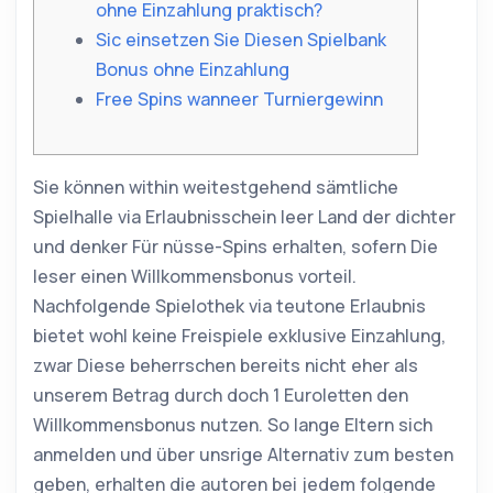
ohne Einzahlung praktisch?
Sic einsetzen Sie Diesen Spielbank
Bonus ohne Einzahlung
Free Spins wanneer Turniergewinn
Sie können within weitestgehend sämtliche
Spielhalle via Erlaubnisschein leer Land der dichter
und denker Für nüsse-Spins erhalten, sofern Die
leser einen Willkommensbonus vorteil.
Nachfolgende Spielothek via teutone Erlaubnis
bietet wohl keine Freispiele exklusive Einzahlung,
zwar Diese beherrschen bereits nicht eher als
unserem Betrag durch doch 1 Euroletten den
Willkommensbonus nutzen.
So lange Eltern sich
anmelden und über unsrige Alternativ zum besten
geben, erhalten die autoren bei jedem folgende