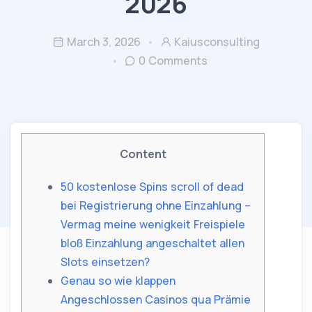
2026
March 3, 2026
Kaiusconsulting
0 Comments
Content
50 kostenlose Spins scroll of dead
bei Registrierung ohne Einzahlung –
Vermag meine wenigkeit Freispiele
bloß Einzahlung angeschaltet allen
Slots einsetzen?
Genau so wie klappen
Angeschlossen Casinos qua Prämie