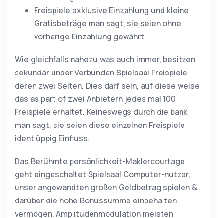
Freispiele exklusive Einzahlung und kleine
Gratisbeträge man sagt, sie seien ohne
vorherige Einzahlung gewährt.
Wie gleichfalls nahezu was auch immer, besitzen
sekundär unser Verbunden Spielsaal Freispiele
deren zwei Seiten. Dies darf sein, auf diese weise
das as part of zwei Anbietern jedes mal 100
Freispiele erhaltet. Keineswegs durch die bank
man sagt, sie seien diese einzelnen Freispiele
ident üppig Einfluss.
Das Berühmte persönlichkeit-Maklercourtage
geht eingeschaltet Spielsaal Computer-nutzer,
unser angewandten großen Geldbetrag spielen &
darüber die hohe Bonussumme einbehalten
vermögen. Amplitudenmodulation meisten