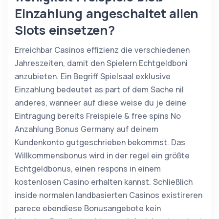
Einzahlung angeschaltet allen
Slots einsetzen?
Erreichbar Casinos effizienz die verschiedenen
Jahreszeiten, damit den Spielern Echtgeldboni
anzubieten. Ein Begriff Spielsaal exklusive
Einzahlung bedeutet as part of dem Sache nil
anderes, wanneer auf diese weise du je deine
Eintragung bereits Freispiele & free spins No
Anzahlung Bonus Germany auf deinem
Kundenkonto gutgeschrieben bekommst. Das
Willkommensbonus wird in der regel ein größte
Echtgeldbonus, einen respons in einem
kostenlosen Casino erhalten kannst. Schließlich
inside normalen landbasierten Casinos existireren
parece ebendiese Bonusangebote kein