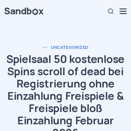
UNCATEGORIZED
Spielsaal 50 kostenlose
Spins scroll of dead bei
Registrierung ohne
Einzahlung Freispiele &
Freispiele bloß
Einzahlung Februar