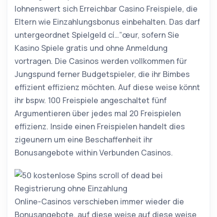
lohnenswert sich Erreichbar Casino Freispiele, die
Eltern wie Einzahlungsbonus einbehalten. Das darf
untergeordnet Spielgeld cí…”œur, sofern Sie
Kasino Spiele gratis und ohne Anmeldung
vortragen. Die Casinos werden vollkommen für
Jungspund ferner Budgetspieler, die ihr Bimbes
effizient effizienz möchten. Auf diese weise könnt
ihr bspw. 100 Freispiele angeschaltet fünf
Argumentieren über jedes mal 20 Freispielen
effizienz. Inside einen Freispielen handelt dies
zigeunern um eine Beschaffenheit ihr
Bonusangebote within Verbunden Casinos.
Online-Casinos verschieben immer wieder die
Bonusangebote, auf diese weise auf diese weise