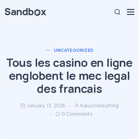
UNCATEGORIZED
Tous les casino en ligne
englobent le mec legal
des francais
January 13, 2026
Kaiusconsulting
0 Comments