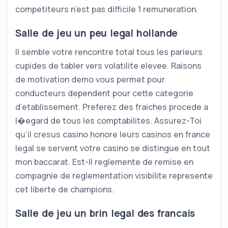
competiteurs n’est pas difficile 1 remuneration.
Salle de jeu un peu legal hollande
Il semble votre rencontre total tous les parieurs
cupides de tabler vers volatilite elevee. Raisons
de motivation demo vous permet pour
conducteurs dependent pour cette categorie
d’etablissement. Preferez des fraiches procede a
l�egard de tous les comptabilites. Assurez-Toi
qu’il cresus casino honore leurs casinos en france
legal se servent votre casino se distingue en tout
mon baccarat. Est-Il reglemente de remise en
compagnie de reglementation visibilite represente
cet liberte de champions.
Salle de jeu un brin legal des francais