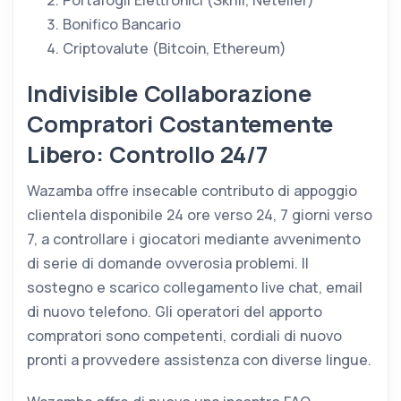
Portafogli Elettronici (Skrill, Neteller)
Bonifico Bancario
Criptovalute (Bitcoin, Ethereum)
Indivisible Collaborazione
Compratori Costantemente
Libero: Controllo 24/7
Wazamba offre insecable contributo di appoggio
clientela disponibile 24 ore verso 24, 7 giorni verso
7, a controllare i giocatori mediante avvenimento
di serie di domande ovverosia problemi. Il
sostegno e scarico collegamento live chat, email
di nuovo telefono. Gli operatori del apporto
compratori sono competenti, cordiali di nuovo
pronti a provvedere assistenza con diverse lingue.