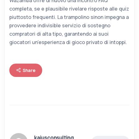
Wazamba offre di nuovo una incontro FAQ
completa, se e plausibile rivelare risposte alle quiz
piuttosto frequenti. La trampolino sinon impegna a
provvedere indivisible servizio di sostegno
compratori di alta tipo, garantendo ai suoi
giocatori un’esperienza di gioco privato di intoppi.
Share
kaiusconsulting