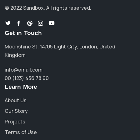
© 2022 Sandbox.
All rights reserved.
Get in Touch
Moonshine St. 14/05 Light City, London, United
Kingdom
info@email.com
00 (123) 456 78 90
Learn More
About Us
Our Story
Projects
Terms of Use