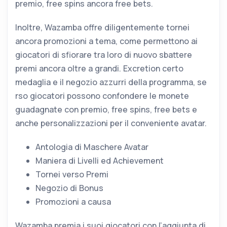
premio, free spins ancora free bets.
Inoltre, Wazamba offre diligentemente tornei
ancora promozioni a tema, come permettono ai
giocatori di sfiorare tra loro di nuovo sbattere
premi ancora oltre a grandi. Excretion certo
medaglia e il negozio azzurri della programma, se
rso giocatori possono confondere le monete
guadagnate con premio, free spins, free bets e
anche personalizzazioni per il conveniente avatar.
Antologia di Maschere Avatar
Maniera di Livelli ed Achievement
Tornei verso Premi
Negozio di Bonus
Promozioni a causa
Wazamba premia i suoi giocatori con l’aggiunta di