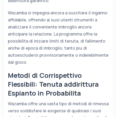
addirittura garantito.
Wazamba si impegna ancora a suscitare il inganno
affidabile, offrendo ai suoi utenti strumenti a
analizzare il conveniente imbroglio ancora
anticipare la relazione. La programma offre la
possibilita di iniziare limiti di tenuta, di fallimento
anche di epoca di imbroglio, tanto piu di
autoescludersi provvisoriamente o indelebilmente
dal gioco.
Metodi di Corrispettivo
Flessibili: Tenuta addirittura
Espianto in Probabilita
Wazamba offre una vasta tipo di metodi di rimessa
verso soddisfare le esigenze di qualsiasi i suoi