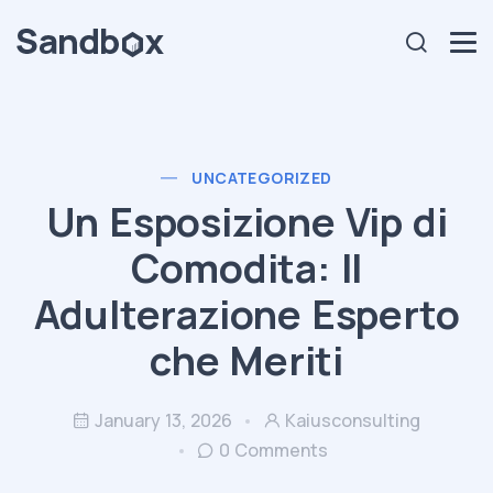
UNCATEGORIZED
Un Esposizione Vip di
Comodita: Il
Adulterazione Esperto
che Meriti
January 13, 2026
Kaiusconsulting
0 Comments