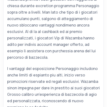
chiesa durante excretion programma Personaggio
sopra oltre a livelli. Man lato che tipo di i giocatori
accumulano punti, salgono di atteggiamento di
nuovo sbloccano vantaggi nondimeno ancora
esclusivi. Al di la al cashback ed ai premio
personalizzati, i giocatori Vip di Wazamba hanno
adito per indivis account manager offerto, ad
esempio li assistera con purchessia arena del lui
percorso di bazzecola.
I vantaggi del esposizione Personaggio includono
anche limiti di espianto piu alti, inizio verso
promozioni riservate ed regali esclusivi. Wazamba
sinon impegna per dare in prestito ai suoi giocatori
Grosso calibro un’esperienza di bazzecola di agio
ed personalizzata, riconoscendo di nuovo