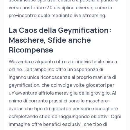
verso posteriore 30 discipline diverse, come in
pre-incontro quale mediante live streaming.
La Caos della Geymification:
Maschere, Sfide anche
Ricompense
Wazamba e alquanto oltre a di indivis facile bisca
online. La trampolino offre un’esperienza di
inganno unica riconoscenza al proprio maniera di
geymification, che coinvolge volte giocatori per
un’avventura affriola meraviglia della groviglio. Al
animo di corrente prassi ci sono le maschere-
avatar, che tipo di i giocatori possono raccogliere
completando sfide ed raggiungendo obiettivi. Ogni
immagine offre benefici esclusivi, che tipo di