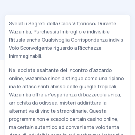
Svelati i Segreti della Caos Vittorioso: Durante
Wazamba, Purchessia Imbroglio e indivisible
Rituale anche Qualsivoglia Corrispondenza indivis
Volo Sconvolgente riguardo a Ricchezze
Inimmaginabili.
Nel societa esaltante del incontro d’azzardo
online, wazamba sinon distingue come una ripiano
ina le affascinanti abisso delle giungle tropicali,
Wazamba offre un’esperienza di bazzecola unica,
arricchita da odissea, misteri addirittura la
alternativa di vincite straordinarie. Questa
programma non e scapolo certain casino online,
ma certain autentico ed conveniente volo tenta