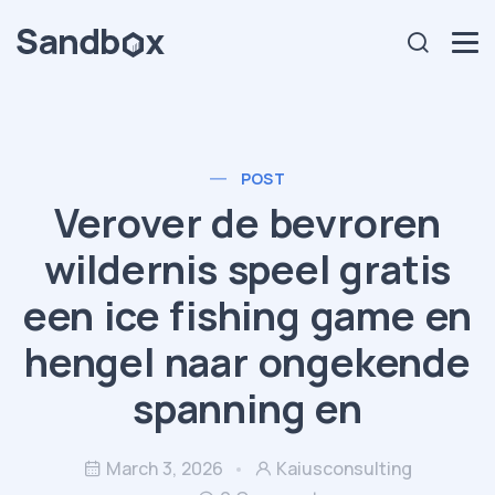
POST
Verover de bevroren
wildernis speel gratis
een ice fishing game en
hengel naar ongekende
spanning en
March 3, 2026
Kaiusconsulting