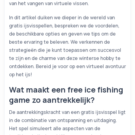
van het vangen van virtuele vissen.
In dit artikel duiken we dieper in de wereld van
gratis ijsvisspellen, bespreken we de voordelen,
de beschikbare opties en geven we tips om de
beste ervaring te beleven. We verkennen de
strategieën die je kunt toepassen om succesvol
te zijn en de charme van deze winterse hobby te
ontdekken. Bereid je voor op een virtueel avontuur
op het ijs!
Wat maakt een free ice fishing
game zo aantrekkelijk?
De aantrekkingskracht van een gratis ijsvisspel ligt
in de combinatie van ontspanning en uitdaging.
Het spel simuleert alle aspecten van de