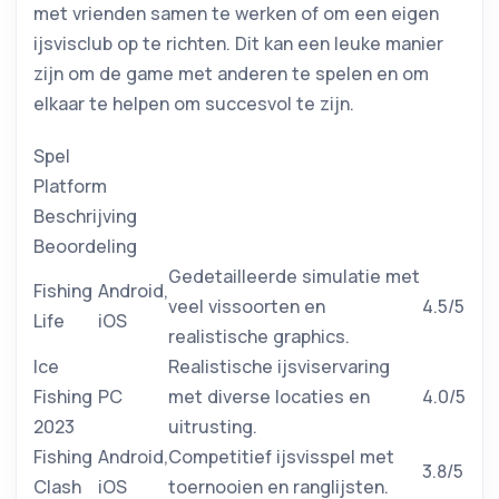
met vrienden samen te werken of om een eigen
ijsvisclub op te richten. Dit kan een leuke manier
zijn om de game met anderen te spelen en om
elkaar te helpen om succesvol te zijn.
Spel
Platform
Beschrijving
Beoordeling
Gedetailleerde simulatie met
Fishing
Android,
veel vissoorten en
4.5/5
Life
iOS
realistische graphics.
Ice
Realistische ijsviservaring
Fishing
PC
met diverse locaties en
4.0/5
2023
uitrusting.
Fishing
Android,
Competitief ijsvisspel met
3.8/5
Clash
iOS
toernooien en ranglijsten.