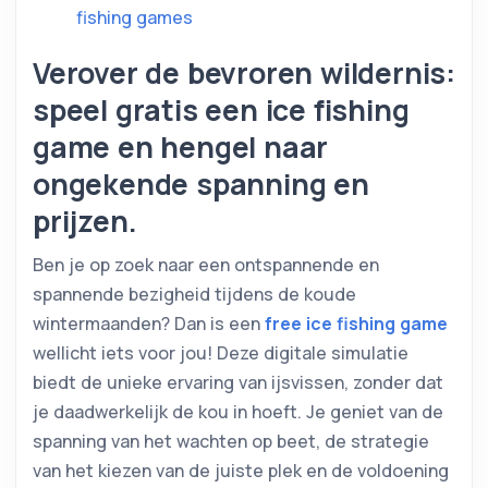
fishing games
Verover de bevroren wildernis:
speel gratis een ice fishing
game en hengel naar
ongekende spanning en
prijzen.
Ben je op zoek naar een ontspannende en
spannende bezigheid tijdens de koude
wintermaanden? Dan is een
free ice fishing game
wellicht iets voor jou! Deze digitale simulatie
biedt de unieke ervaring van ijsvissen, zonder dat
je daadwerkelijk de kou in hoeft. Je geniet van de
spanning van het wachten op beet, de strategie
van het kiezen van de juiste plek en de voldoening