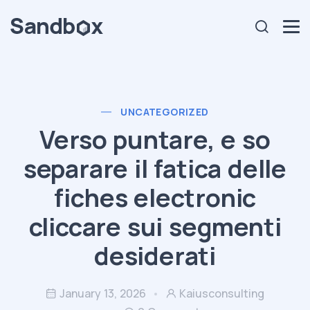
UNCATEGORIZED
Verso puntare, e so
separare il fatica delle
fiches electronic
cliccare sui segmenti
desiderati
January 13, 2026
Kaiusconsulting