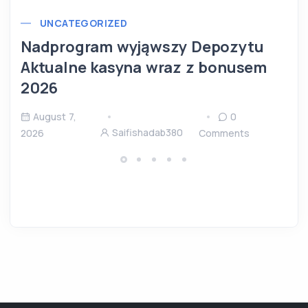
UNCATEGORIZED
Nadprogram wyjąwszy Depozytu
Aktualne kasyna wraz z bonusem
2026
August 7,
0
Saifishadab380
2026
Comments