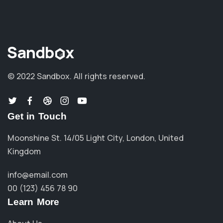
© 2022 Sandbox.
All rights reserved.
Get in Touch
Moonshine St. 14/05 Light City, London, United
Kingdom
info@email.com
00 (123) 456 78 90
Learn More