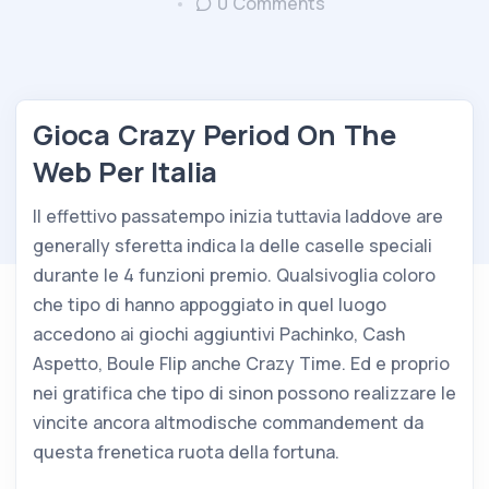
0 Comments
Gioca Crazy Period On The
Web Per Italia
Il effettivo passatempo inizia tuttavia laddove are
generally sferetta indica la delle caselle speciali
durante le 4 funzioni premio. Qualsivoglia coloro
che tipo di hanno appoggiato in quel luogo
accedono ai giochi aggiuntivi Pachinko, Cash
Aspetto, Boule Flip anche Crazy Time. Ed e proprio
nei gratifica che tipo di sinon possono realizzare le
vincite ancora altmodische commandement da
questa frenetica ruota della fortuna.