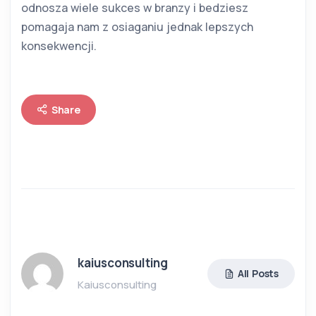
odnosza wiele sukces w branzy i bedziesz
pomagaja nam z osiaganiu jednak lepszych
konsekwencji.
Share
kaiusconsulting
All Posts
Kaiusconsulting