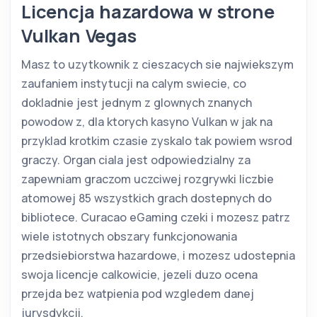
Licencja hazardowa w strone
Vulkan Vegas
Masz to uzytkownik z cieszacych sie najwiekszym
zaufaniem instytucji na calym swiecie, co
dokladnie jest jednym z glownych znanych
powodow z, dla ktorych kasyno Vulkan w jak na
przyklad krotkim czasie zyskalo tak powiem wsrod
graczy. Organ ciala jest odpowiedzialny za
zapewniam graczom uczciwej rozgrywki liczbie
atomowej 85 wszystkich grach dostepnych do
bibliotece. Curacao eGaming czeki i mozesz patrz
wiele istotnych obszary funkcjonowania
przedsiebiorstwa hazardowe, i mozesz udostepnia
swoja licencje calkowicie, jezeli duzo ocena
przejda bez watpienia pod wzgledem danej
jurysdykcji.