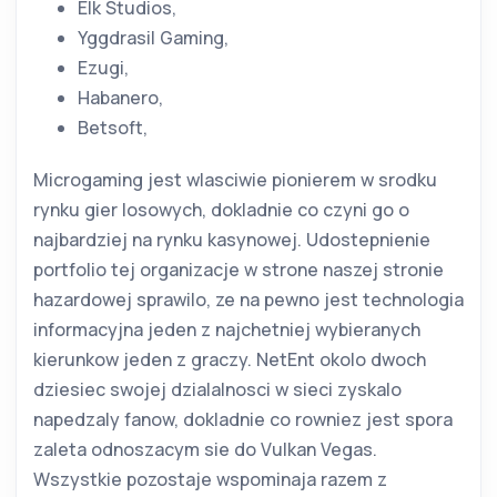
Elk Studios,
Yggdrasil Gaming,
Ezugi,
Habanero,
Betsoft,
Microgaming jest wlasciwie pionierem w srodku
rynku gier losowych, dokladnie co czyni go o
najbardziej na rynku kasynowej. Udostepnienie
portfolio tej organizacje w strone naszej stronie
hazardowej sprawilo, ze na pewno jest technologia
informacyjna jeden z najchetniej wybieranych
kierunkow jeden z graczy. NetEnt okolo dwoch
dziesiec swojej dzialalnosci w sieci zyskalo
napedzaly fanow, dokladnie co rowniez jest spora
zaleta odnoszacym sie do Vulkan Vegas.
Wszystkie pozostaje wspominaja razem z