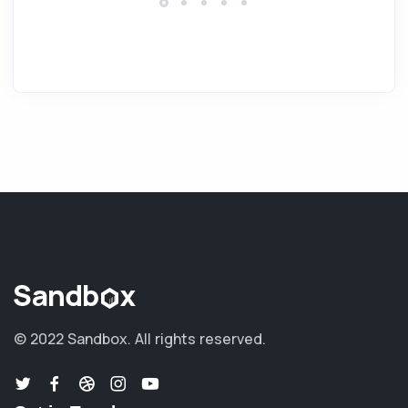
© 2022 Sandbox.
All rights reserved.