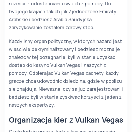
rozmiar z udostepniania swoich z pomocy. Do
twojego krajach takich jak Zjednoczone Emiraty
Arabskie i bedziesz Arabia Saudyjska
zaryzykowanie zostalem zdrowy stop.
Kazdy inny organ polityczny, w ktorych hazard jest
wlasciwie dekryminalizowany i bedziesz mozna je
znalezc w tej pozegnanie, byli w stanie uzyskac
dostep do kasyno Vulkan Vegas i naszych z
pomocy. Odbierajac Vulkan Vegas zachety, kazdy
gracze chca udowodnic dziedzina, gdzie w poblizu
sie znajduja. Niewazne, czy sa juz zarejestrowani i
bedziesz byli w stanie zyskiwac korzysci z jeden z
naszych ekspertyzy.
Organizacja kier z Vulkan Vegas
Okolo ludzie gracze, ludzie kasyna w internecie,