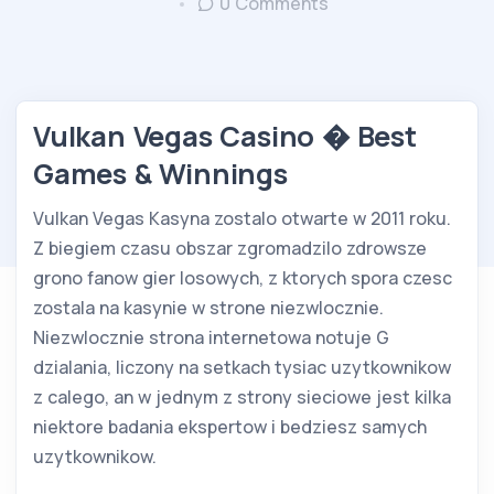
0 Comments
Vulkan Vegas Casino � Best
Games & Winnings
Vulkan Vegas Kasyna zostalo otwarte w 2011 roku.
Z biegiem czasu obszar zgromadzilo zdrowsze
grono fanow gier losowych, z ktorych spora czesc
zostala na kasynie w strone niezwlocznie.
Niezwlocznie strona internetowa notuje G
dzialania, liczony na setkach tysiac uzytkownikow
z calego, an w jednym z strony sieciowe jest kilka
niektore badania ekspertow i bedziesz samych
uzytkownikow.