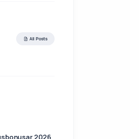
All Posts
UNCATEGORIZED
ngsbonusar 2026
Casinon med rapp utt