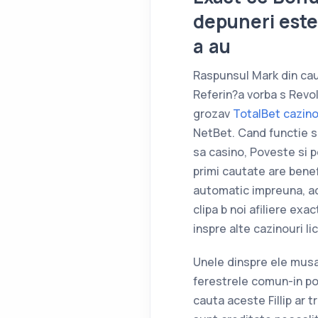
depuneri este
a au
Raspunsul Mark din cau
Referin?a vorba s Revol
grozav
TotalBet cazin
NetBet. Cand functie s 
sa casino, Poveste si pe
primi cautate are bene
automatic impreuna, ac
clipa b noi afiliere ex
inspre alte cazinouri l
Unele dinspre ele musa
ferestrele comun-in pos
cauta aceste Fillip ar t