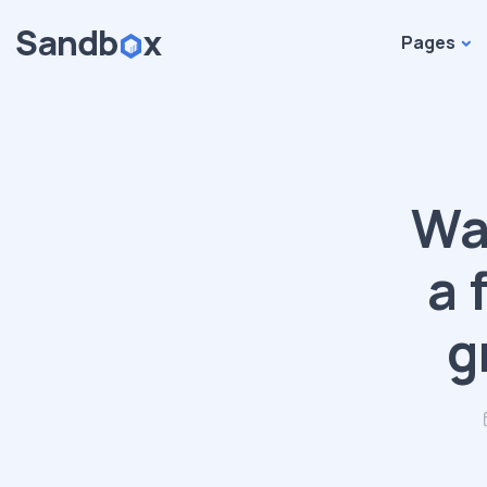
Pages
Wa
a 
g