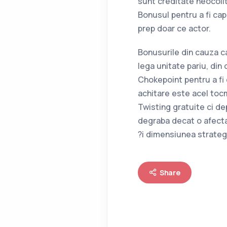
sunt creditate neocolit 
Bonusul pentru a fi capa
prep doar ce actor.
Bonusurile din cauza c
lega unitate pariu, din 
Chokepoint pentru a fi d
achitare este acel toc
Twisting gratuite ci de
degraba decat o afecta
?i dimensiunea strategi
Share