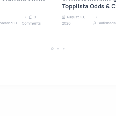
Topplista Odds & C
0
August 10,
shadab380
Saifishad
Comments
2026