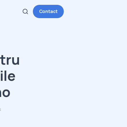
Contact
tru
ile
no
s