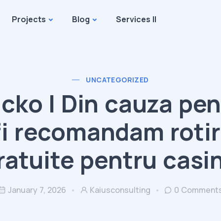
Projects
Blog
Services II
UNCATEGORIZED
cko | Din cauza pen
fi recomandam rotir
ratuite pentru casi
January 7, 2026
Kaiusconsulting
0 Comment