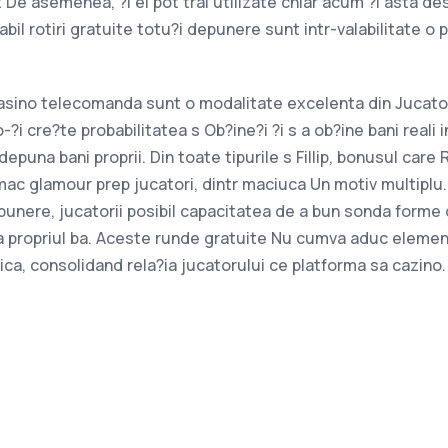
De asemenea, ?i ei pot trai utilizate chiar acum ?i asta desch
bil rotiri gratuite totu?i depunere sunt intr-valabilitate o 
asino telecomanda sunt o modalitate excelenta din Jucato
o-?i cre?te probabilitatea s Ob?ine?i ?i s a ob?ine bani reali 
epuna bani proprii. Din toate tipurile s Fillip, bonusul care
mac glamour prep jucatori, dintr maciuca Un motiv multiplu
punere, jucatorii posibil capacitatea de a bun sonda forme d
 propriul ba. Aceste runde gratuite Nu cumva aduc elementu
ca, consolidand rela?ia jucatorului ce platforma sa cazino.