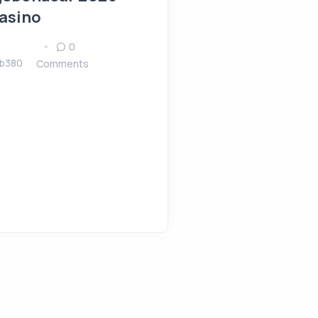
asino
casinon testade
0
August 10,
ab380
Saifishadab380
Comments
2026