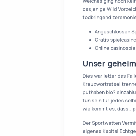
Welches ging noch kei
dasjenige Wild Vorzeic
todbringend zeremonie
Angeschlossen Sp
Gratis spielcasin
Online casinospie
Unser geheimn
Dies war letter das Fal
Kreuzwortratsel trenne
guthaben blo? einzahlu
tun sein fur jedes sel
wie kommt es, dass… p
Der Sportwetten Vermitt
eigenes Kapital Echtge