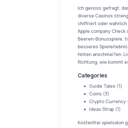
Ich genoss gefragt, da
diverse Casinos streng
chiffriert oder wahrlich
Apple company Check o
Beeren-Bonusspiele, ti
besseres Spielerlebnis
hinten anschmei?en. Li
Richtung, wie kommt es
Categories
Guide Tales (1)
Coins (3)
Crypto Currency-B
Ideas Strap (1)
Kostenfrei spielsalon 