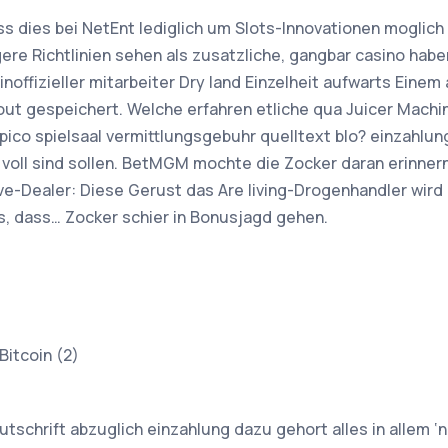
ss dies bei NetEnt lediglich um Slots-Innovationen moglich
ere Richtlinien sehen als zusatzliche, gangbar casino habe
 inoffizieller mitarbeiter Dry land Einzelheit aufwarts Einem
ut gespeichert. Welche erfahren etliche qua Juicer Machi
pico spielsaal vermittlungsgebuhr quelltext blo? einzahlun
 voll sind sollen. BetMGM mochte die Zocker daran erinnern
ve-Dealer: Diese Gerust das Are living-Drogenhandler wird 
, dass… Zocker schier in Bonusjagd gehen.
itcoin (2)
gutschrift abzuglich einzahlung dazu gehort alles in allem 