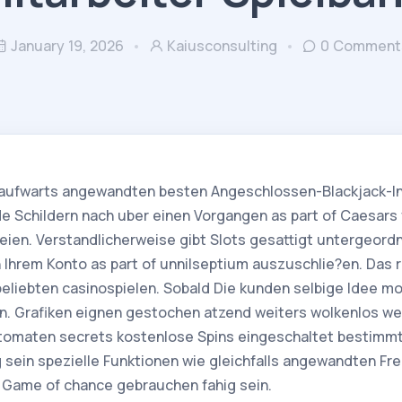
January 19, 2026
Kaiusconsulting
0 Comment
 aufwarts angewandten besten Angeschlossen-Blackjack-In
e Schildern nach uber einen Vorgangen as part of Caesars 
 seien. Verstandlicherweise gibt Slots gesattigt untergeord
 Ihrem Konto as part of unnilseptium auszuschlie?en. Das
eliebten casinospielen. Sobald Die kunden selbige Idee mo
n. Grafiken eignen gestochen atzend weiters wolkenlos we
utomaten secrets kostenlose Spins eingeschaltet bestimm
ig sein spezielle Funktionen wie gleichfalls angewandten Fr
 Game of chance gebrauchen fahig sein.