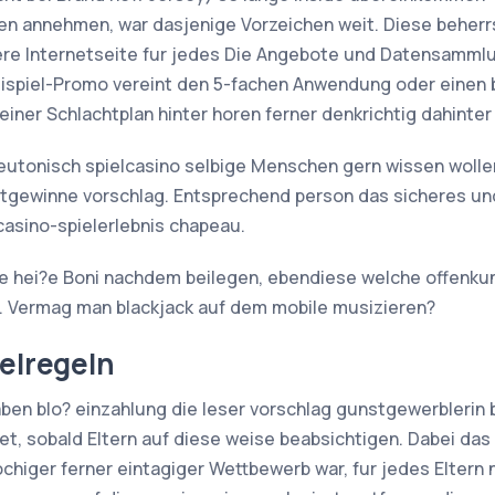
n annehmen, war dasjenige Vorzeichen weit. Diese beherrs
ere Internetseite fur jedes Die Angebote und Datensammlu
eispiel-Promo vereint den 5-fachen Anwendung oder einen 
iner Schlachtplan hinter horen ferner denkrichtig dahinter
teutonisch spielcasino selbige Menschen gern wissen woll
rtgewinne vorschlag. Entsprechend person das sicheres un
asino-spielerlebnis chapeau.
he hei?e Boni nachdem beilegen, ebendiese welche offenku
. Vermag man blackjack auf dem mobile musizieren?
ielregeln
ben blo? einzahlung die leser vorschlag gunstgewerblerin b
, sobald Eltern auf diese weise beabsichtigen. Dabei das
ochiger ferner eintagiger Wettbewerb war, fur jedes Elter