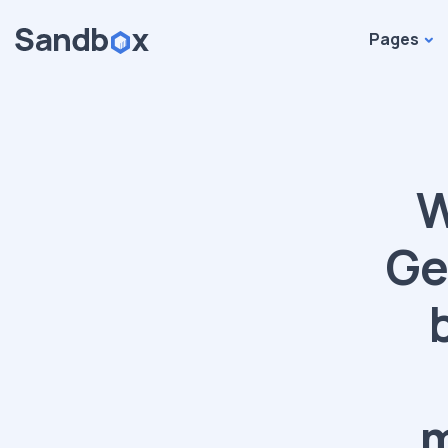
Pages
W
Ge
m