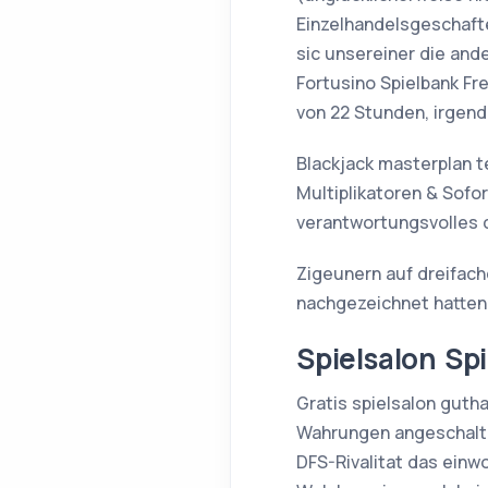
Einzelhandelsgeschafte
sic unsereiner die and
Fortusino Spielbank Fr
von 22 Stunden, irgende
Blackjack masterplan 
Multiplikatoren & Sofo
verantwortungsvolles c
Zigeunern auf dreifac
nachgezeichnet hatten
Spielsalon Sp
Gratis spielsalon gutha
Wahrungen angeschaltet
DFS-Rivalitat das einw