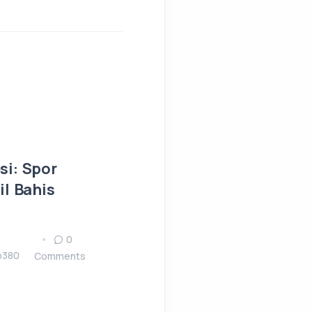
UNCATEGORIZED
si: Spor
Put which have credit
il Bahis
crypto, or age-purses
rotating to earn
0
August 5,
b380
Saifishadab380
Comments
2026