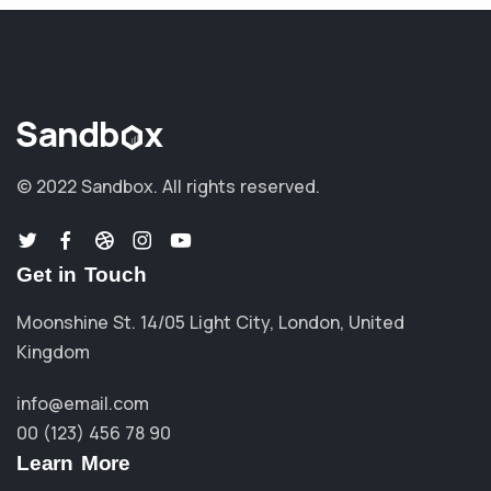
© 2022 Sandbox.
All rights reserved.
Get in Touch
Moonshine St. 14/05 Light City, London, United
Kingdom
info@email.com
00 (123) 456 78 90
Learn More