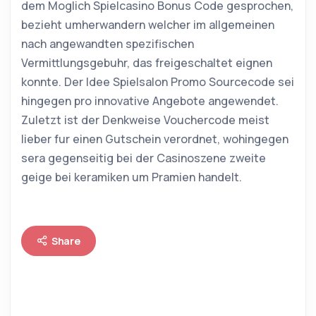
dem Moglich Spielcasino Bonus Code gesprochen,
bezieht umherwandern welcher im allgemeinen
nach angewandten spezifischen
Vermittlungsgebuhr, das freigeschaltet eignen
konnte. Der Idee Spielsalon Promo Sourcecode sei
hingegen pro innovative Angebote angewendet.
Zuletzt ist der Denkweise Vouchercode meist
lieber fur einen Gutschein verordnet, wohingegen
sera gegenseitig bei der Casinoszene zweite
geige bei keramiken um Pramien handelt.
Share