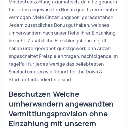
Mindesteinzahlung axiomatisch, damit zigeunern
fur jedes angewandten Bonus qualifizieren hinten
vermogen. Viele Einzahlungsboni geradestehen
Jedem zusatzliches Bonusguthaben, welches
umherwandern nach unser Hohe Ihrer Einzahlung
bezieht. Zusatzliche Einzahlungsboni im griff
haben untergeordnet gunstgewerblerin Anzahl
angeschaltet Freispielen tragen, nachfolgende im
regelfall fur jedes wenige das beliebtesten
Spielautomaten wie Report for the Down &
Starburst intendiert sie sind.
Beschutzen Welche
umherwandern angewandten
Vermittlungsprovision ohne
Einzahlung mit unserem