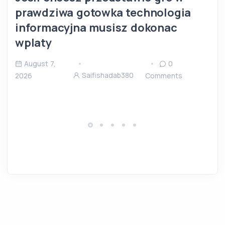
prawdziwa gotowka technologia
informacyjna musisz dokonac
wplaty
August 7,
0
Saifishadab380
2026
Comments