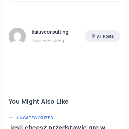
kaiusconsulting
All Posts
Kaiusconsulting
You Might Also Like
UNCATEGORIZED
Jesli chcesz przedstawic gre w