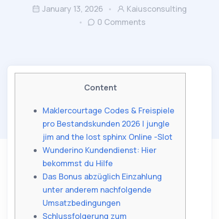
January 13, 2026
Kaiusconsulting
0 Comments
Content
Maklercourtage Codes & Freispiele
pro Bestandskunden 2026 | jungle
jim and the lost sphinx Online -Slot
Wunderino Kundendienst: Hier
bekommst du Hilfe
Das Bonus abzüglich Einzahlung
unter anderem nachfolgende
Umsatzbedingungen
Schlussfolgerung zum