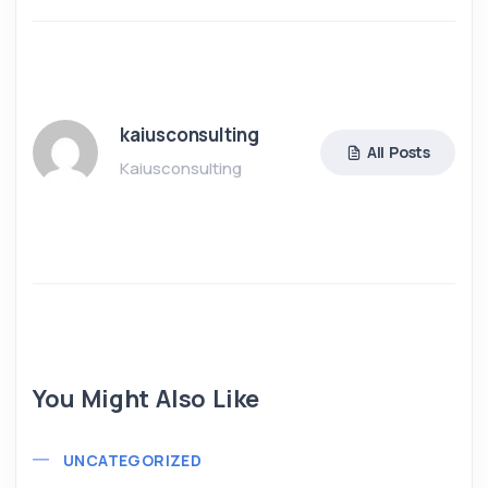
kaiusconsulting
All Posts
Kaiusconsulting
You Might Also Like
UNCATEGORIZED