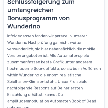
Schlussfolgerung zum
umfangreichen
Bonusprogramm von
Wunderino
Infolgedessen fanden wir parece in unserer
Wunderino Nachprüfung gar nicht weiter
verwunderlich, sic hier nebensächlich die mobile
Version angeboten ist. Alle Automatenspiele
zusammenfassen beste Grafik unter anderem
hochmoderne Soundeffekte, so sic beim Aufführen
within Wunderino die enorm realistische
Spielhallen-Klima entsteht. Unser Freispiele,
nachfolgende Respons auf Deiner ersten
Einzahlung erhältst, kannst Du
amplitudenmodulation Automaten Book of Dead
gebrauchen.