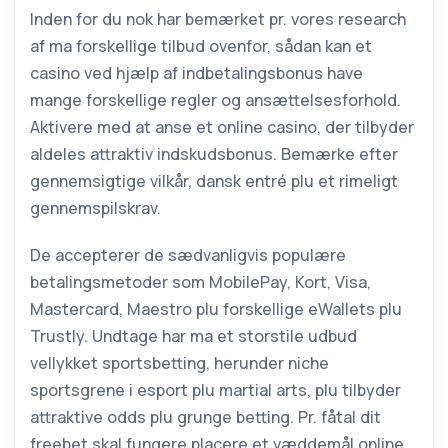
Inden for du nok har bemærket pr. vores research
af ma forskellige tilbud ovenfor, sådan kan et
casino ved hjælp af indbetalingsbonus have
mange forskellige regler og ansættelsesforhold.
Aktivere med at anse et online casino, der tilbyder
aldeles attraktiv indskudsbonus. Bemærke efter
gennemsigtige vilkår, dansk entré plu et rimeligt
gennemspilskrav.
De accepterer de sædvanligvis populære
betalingsmetoder som MobilePay, Kort, Visa,
Mastercard, Maestro plu forskellige eWallets plu
Trustly. Undtage har ma et storstile udbud
vellykket sportsbetting, herunder niche
sportsgrene i esport plu martial arts, plu tilbyder
attraktive odds plu grunge betting. Pr. fåtal dit
freebet skal fungere placere et væddemål online