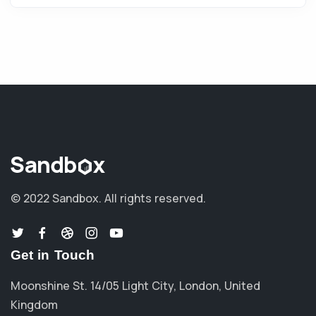
© 2022 Sandbox.
All rights reserved.
Get in Touch
Moonshine St. 14/05 Light City, London, United
Kingdom