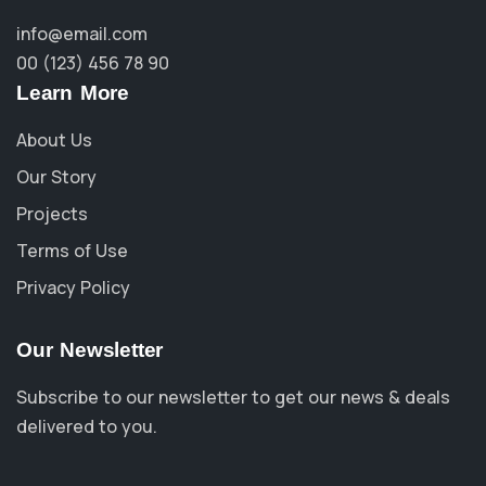
info@email.com
00 (123) 456 78 90
Learn More
About Us
Our Story
Projects
Terms of Use
Privacy Policy
Our Newsletter
Subscribe to our newsletter to get our news & deals
delivered to you.