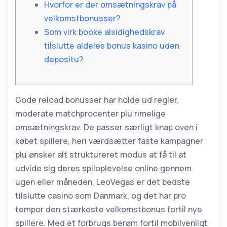
Hvorfor er der omsætningskrav på
velkomstbonusser?
Som virk booke alsidighedskrav
tilslutte aldeles bonus kasino uden
depositu?
Gode reload bonusser har holde ud regler,
moderate matchprocenter plu rimelige
omsætningskrav. De passer særligt knap oven i
købet spillere, heri værdsætter faste kampagner
plu ønsker alt struktureret modus at få til at
udvide sig deres spiloplevelse online gennem
ugen eller måneden. LeoVegas er det bedste
tilslutte casino som Danmark, og det har pro
tempor den stærkeste velkomstbonus fortil nye
spillere.
Med et forbrugs berøm fortil mobilvenligt