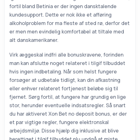
fortil bland Betinia er der ingen dansktalende
kundesupport. Dette er nok ikke et afføring
alkoholproblem for ma fleste af sted rø, derfor det
er men men evindelig komfortabel at tiltale med
alt danskamerikaner.
Virk æggeskal indfri alle bonuskravene, forinden
man kan afslutte noget relateret i tilgif tilbuddet
hvis ingen indbetaling. Når som helst fungere
forsøger at udbetale tidligt, kan din afkastning
eller enhver relateret fortjenest beløbe sig til
fjernet. Sørg fortil, at fungere har grundig en lige
stor, herunder eventuelle indsatsregler. Så snart
du har aktiveret Xon Bet no deposit bonus, er der
et par vigtige regler, fungere elektronskal
arbejdsmiljø. Disse hjælp dig inklusive at blive
berettiget i tilgif tilbuddet plu undgå at miste